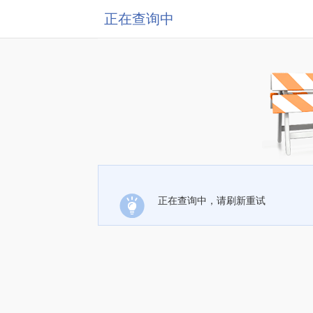
正在查询中
正在查询中，请刷新重试