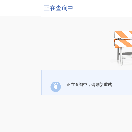
正在查询中
正在查询中，请刷新重试